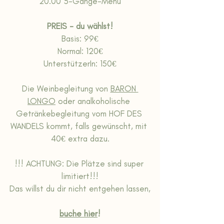
20.00 3-Gänge-Menü
PREIS - du wählst!
Basis: 99€
Normal: 120€
UnterstützerIn: 150€
Die Weinbegleitung von 
BARON 
LONGO
 oder analkoholische 
Getränkebegleitung vom HOF DES 
WANDELS kommt, falls gewünscht, mit 
40€ extra dazu.
!!! ACHTUNG: Die Plätze sind super 
limitiert!!!
Das willst du dir nicht entgehen lassen,
buche hier
!