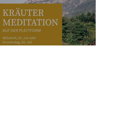
22. und 30. Juli |
KräuterMeditation auf der
Plattform