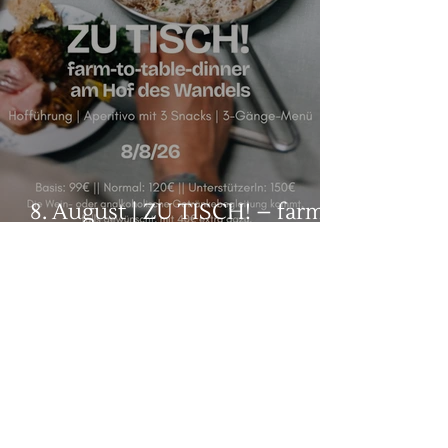
8. August | ZU TISCH! – farm-
to-table-dinner
Du bist, was dein tiefstes
treibendes Begehren ist.
Wie dein Begehren ist, so
ist dein Wille. Wie dein
Wille ist, so ist dein Tun.