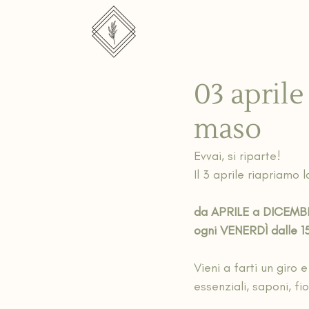
03 aprile
maso
Evvai, si riparte!
Il 3 aprile riapriam
da APRILE a DICEMB
ogni VENERDÌ dalle 15
Vieni a farti un giro 
essenziali, saponi, f