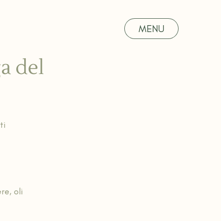
MENU
ga del
ti 
e, oli 