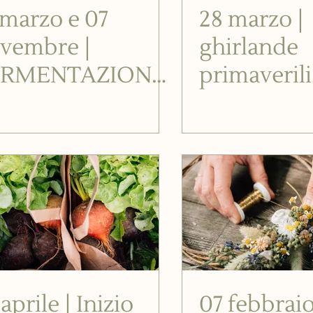
 marzo e 07
28 marzo |
vembre |
ghirlande
ERMENTAZIONE
primaverili
n Jakob
aprile | Inizio
07 febbraio