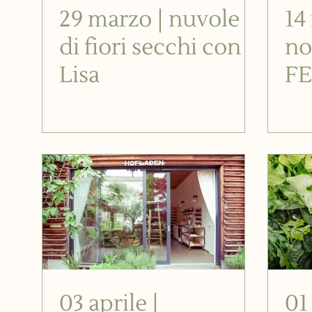
29 marzo | nuvole
14
di fiori secchi con
no
Lisa
F
co
03 aprile |
01 