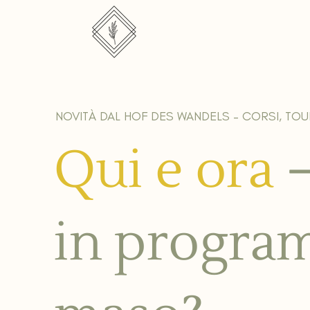
NOVITÀ DAL HOF DES WANDELS – CORSI, TOU
Qui e ora
in progra